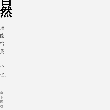
自
然
谁
能
给
我
一
个
亿。
向
下
滚
动